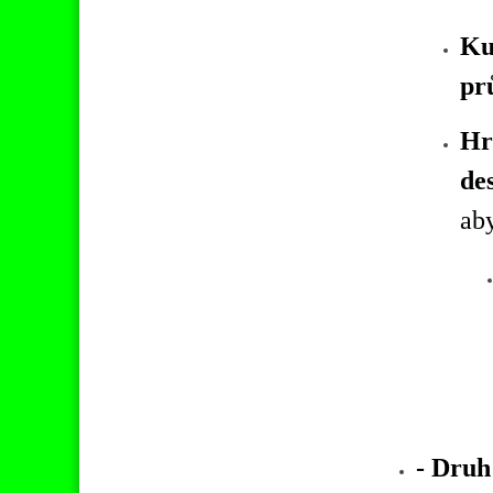
Ku
pr
Hr
de
aby
- Druh