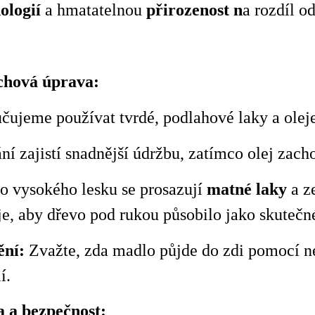
ologií
a hmatatelnou
přirozenost
n
a rozdíl o
chová úprava:
čujeme používat tvrdé, podlahové laky a oleje
í zajistí snadnější údržbu, zatímco olej zach
o vysokého lesku se prosazují
matné laky
a z
e, aby dřevo pod rukou působilo jako skutečné 
ní:
Zvažte, zda madlo půjde do zdi pomocí
n
í.
 a bezpečnost: