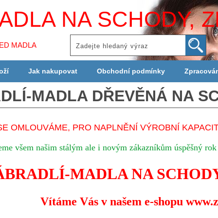
ADLA NA SCHODY, Z
LED MADLA
oží
Jak nakupovat
Obchodní podmínky
Zpracová
DLÍ-MADLA DŘEVĚNÁ NA S
SE OMLOUVÁME, PRO NAPLNĚNÍ VÝROBNÍ KAPACI
eme všem našim stálým ale i novým zákazníkům
úspěšný rok
ÁBRADLÍ-MADLA NA SCHODY
Vítáme Vás v našem e-shopu www.z