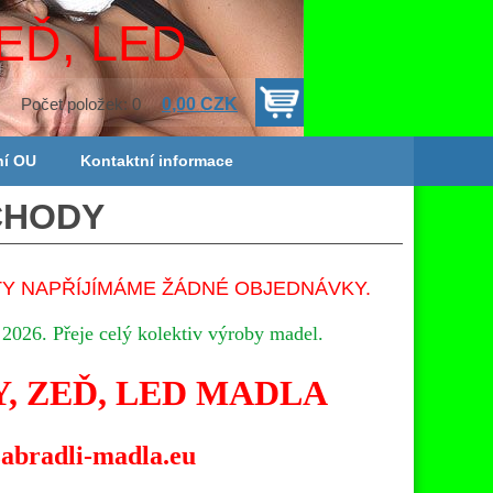
EĎ, LED
0,00 CZK
Počet položek: 0
ní OU
Kontaktní informace
CHODY
TY NAPŘÍJÍMÁME ŽÁDNÉ OBJEDNÁVKY.
 2026.
P
řeje celý kolektiv výroby madel.
, ZEĎ, LED MADLA
abradli-madla.eu