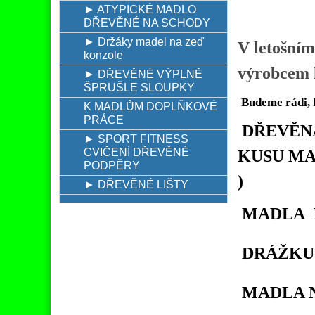
► ATYPICKÉ MADLO
DŘEVĚNÉ NA SCHODY
► Držáky madel na zeď
V letošním
konzole
výrobcem k
► DŘEVĚNÉ VÝPLNĚ
ŠPRUŠLE SLOUPKY
Budeme rádi, 
K MADLŮM DOPLŇKOVÉ
PRÁCE
DŘEVĚNÁ
► SPORT FITNESS
CVIČENÍ DŘEVĚNÉ
KUSU MA
PODPĚRY
)
► DŘEVĚNÉ LIŠTY
MADLA P
DRÁŽKU 
MADLA N