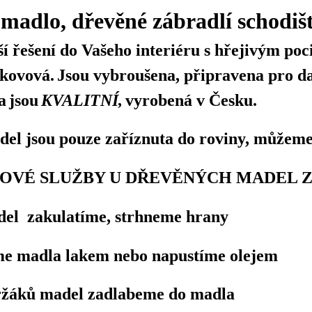
madlo, dřevěné zábradlí schodiš
ší řešení do Vašeho interiéru s hřejivým p
kovová.
Jsou vybroušena, připravena pro d
a
jsou
KVALITNÍ,
vyrobená v Česku.
l jsou pouze zaříznuta do roviny, můžeme t
VÉ SLUŽBY U DŘEVĚNÝCH MADEL ZA
del zakulatíme, strhneme hrany
me madla lakem nebo napustíme olejem
držáků madel zadlabeme do madla