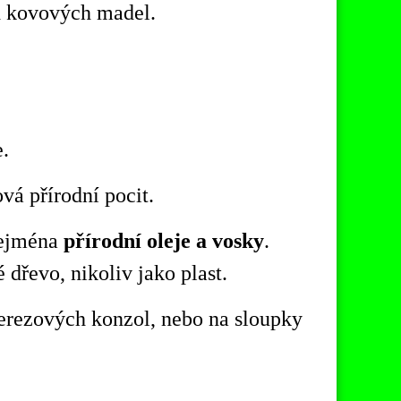
d kovových madel.
.
ová přírodní pocit.
ejména
přírodní oleje a vosky
.
dřevo, nikoliv jako plast.
erezových
konzol, nebo na sloupky