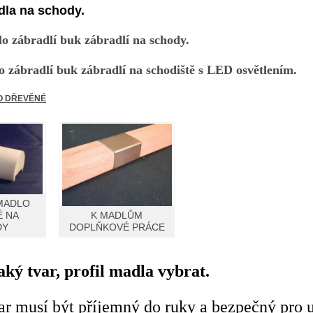
la na schody.
o zábradlí buk zábradlí na schody.
 zábradlí buk zábradlí na schodiště s LED osvětlením.
O DŘEVĚNÉ
MADLO
É NA
K MADLŮM
DY
DOPLŇKOVÉ PRÁCE
aký tvar, profil madla vybrat.
ar musí být příjemný do ruky a bezpečný pro