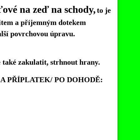
ťové na zeď na schody,
to je
ocitem a příjemným dotekem
alší povrchovou úpravu.
aké zakulatit, strhnout hrany.
 PŘÍPLATEK/ PO DOHODĚ: