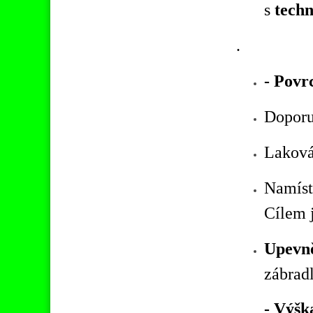
s
techn
.
- Povr
Doporu
Lakován
Namíst
Cílem j
Upevně
zábradl
-
Výška