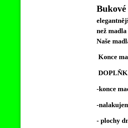
Bukové 
elegantněj
než madla
Naše madl
Konce made
DOPLŇKO
-konce ma
-nalakuje
- plochy 