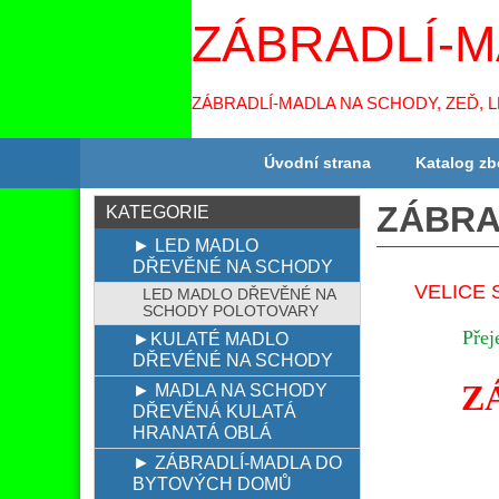
ZÁBRADLÍ-M
ZÁBRADLÍ-MADLA NA SCHODY, ZEĎ, 
Úvodní strana
Katalog zb
ZÁBRA
KATEGORIE
► LED MADLO
DŘEVĚNÉ NA SCHODY
VELICE 
LED MADLO DŘEVĚNÉ NA
SCHODY POLOTOVARY
Přej
►KULATÉ MADLO
DŘEVÉNÉ NA SCHODY
Z
► MADLA NA SCHODY
DŘEVĚNÁ KULATÁ
HRANATÁ OBLÁ
► ZÁBRADLÍ-MADLA DO
BYTOVÝCH DOMŮ