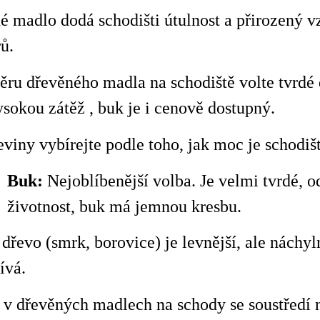
 madlo dodá schodišti útulnost a přirozený vz
rů.
běru dřevěného madla na schodiště volte tvrdé
sokou zátěž , buk
je i cenově dostupný
.
viny vybírejte podle toho, jak moc je schodiš
B
uk:
Nejoblíbenější volba. J
e
velmi tvrdé, o
životnost, buk
má
jemn
ou kresbu.
řevo (smrk, borovice) je levnější, ale náchyln
ívá.
 v dřevěných madlech na schody se soustředí