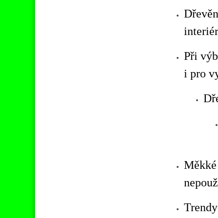
Dřevěné
interié
Při vý
i pro
vy
Dře
Měkké d
nepouž
Trendy