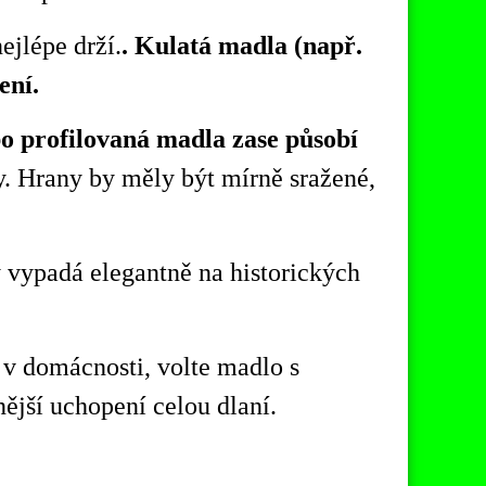
ejlépe drží.
.
Kulatá madla (např.
ení.
o profilovaná madla zase působí
. Hrany by měly být mírně sražené,
ý vypadá elegantně na historických
 v domácnosti, volte madlo s
nější
u
chop
ení
celou dlaní.