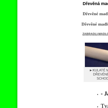
Dřevěná mad
Dřevěné madl
Dřevěné madlo
ZABRADLI-MADL
►KULATÉ 
DŘEVÉN
SCHO
- J
Tv