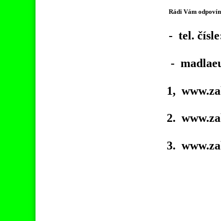
Rádi Vám odpovíme
- tel. čísl
- madlae
1, www.za
2. www.za
3. www.za