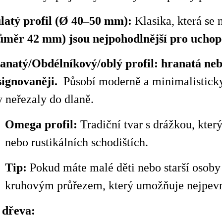
latý profil (Ø 40–50 mm):
Klasika, která se n
ůměr 42 mm) jsou nejpohodlnější pro
u
chop
anatý/Obdélníkový/
oblý
profil:
hranatá neb
signovaněji.
Působí moderně a minimalisticky
 neřezaly do dlaně.
Omega profil:
Tradiční tvar s drážkou, kter
nebo rustikálních schodištích.
Tip:
Pokud máte malé děti nebo starší osoby
kruhovým průřezem, který umožňuje nejpev
 dřeva: