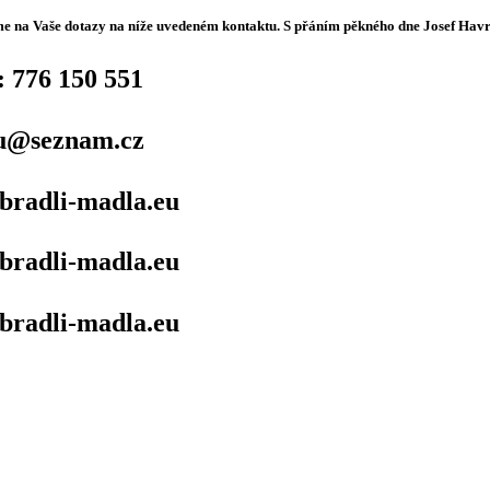
 na Vaše dotazy na níže uvedeném kontaktu. S přáním pěkného dne Josef Hav
e: 776 150 551
u@seznam.cz
bradli-madla.eu
bradli-madla.eu
bradli-madla.eu