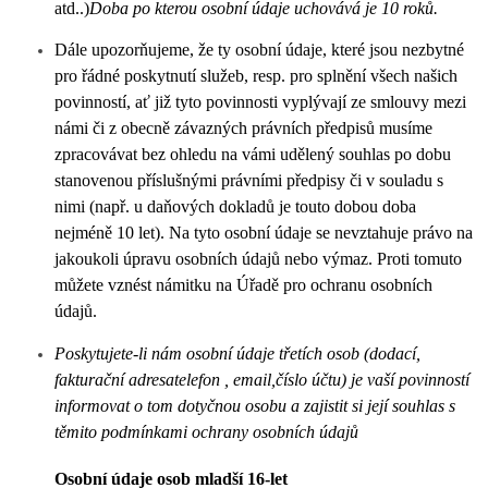
atd..)
Doba po kterou osobní údaje uchovává je
10
rok
ů
.
Dále upozorňujeme, že ty osobní údaje, které jso
u nezbytné
pro řádné poskytnutí služeb, resp. pro splnění všech našich
povinností, ať již tyto povinnosti vyplývají ze smlouvy mezi
námi či z obecně závazných právních předpisů musíme
zpracovávat bez ohledu na vámi udělený souhlas po dobu
stanovenou příslušnými právními předpisy či v souladu s
nimi (např. u daňových dokladů je touto dobou doba
nejméně 10 let).
Na tyto osobní údaje se nevztahuje
právo na
jakoukoli úpravu os
o
bních
údajů
nebo výmaz. Proti tomuto
můžete vznést námitku na Úřadě pro ochranu osobních
údajů.
Poskytujete-li nám osobní údaje třetích osob
(dodací,
fakturační adresa
telefon , email,číslo účtu)
je vaší povinností
informovat o tom dotyčnou osobu a zajistit si její souhlas s
těmito podmínkami ochrany osobních údaj
ů
Osobní údaje osob mladší 16-let