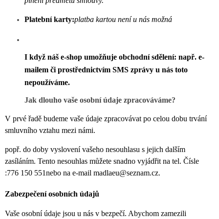
plnění předmětu smlouvy.
Platební karty:
platba kartou není u nás možná
I když náš e-shop umožňuje o
bchodní sdělení:
např. e-
mailem či prostřednictvím SMS zprávy
u nás
toto
nepoužívám
e.
Jak dlouho vaše osobní údaje zpracováváme?
V prvé řadě budeme vaše údaje zpracovávat po celou dobu trvání
smluvního vztahu mezi námi.
popř. do doby vyslovení vašeho nesouhlasu s jejich dalším
zasíláním. Tento nesouhlas můžete snadno vyjádřit na tel. Čísle
:
776 150 551nebo na e-mail madlaeu@seznam.cz.
Zabezpečení osobních údajů
Vaše osobní údaje jsou u nás v bezpečí. Abychom zamezili