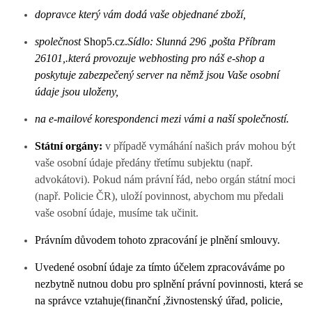
dopravce který vám dodá vaše objednané zboží,
společnost
Shop5.cz.
Sídlo: Slunná 296 ,pošta Příbram
26101,.která provozuje webhosting pro náš e-shop a
poskytuje zabezpečený server na němž jsou Vaše osobní
údaje
jsou
uloženy,
na e-mailové korespondenci mezi
vámi
a naší společností
.
Státní orgány:
v případě vymáhání našich práv mohou být
vaše osobní údaje předány třetímu subjektu (např.
advokátovi). Pokud nám právní řád, nebo orgán státní moci
(např. Policie ČR), uloží povinnost, abychom mu předali
vaše osobní údaje, musíme tak učinit.
Právním důvodem tohoto zpracování je plnění smlouvy.
Uvedené osobní údaje za tímto účelem zpracováváme po
nezbytně nutnou dobu
pro splnění právní povinnosti, která se
na správce vztahuje
(finanční ,živnostenský úřad, policie,