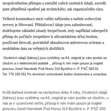
neoprávněnému přístupu a zneužití vašich osobních údajů, zavedli
jsme přiměřená opatření jak technického, tak organizačního rázu.
Veškerá komunikace mezi vaším zařízením a našimi webovými
servery je šifrovaná. Přihlašovací údaje jsou zahashované,
dodrž
ujeme
základní zásady bezpečnosti, tedy například zabezpečit
přístup do počítače (respektive k uživatelskému účtu) heslem,
používa
ní
firewall, pravidelně aktualizovat antivirovou ochranu a
neuklád
me
data na veřejných úložištích.
Osobních údajů (faktury) jsou vytištěny na A4, originál je vám poslán se
zbožím
a v elektronické podobě
,, přístup k nim mám pouze já majitel
provozu Josef Havránek Pod Horou 314 Bystřice n. P. PSČ 593 01.
Tel.:776 150 551 Po skončení uchovávání budou
skartována a smazána.
Kvůli daňové kontrole na nezbytnou dobu 4 roky, Osobních údajů
(faktury) jsou vytištěny na A4, originál je vám poslán se zbožím, u
nás je v uzamčené skříni, přístup k nim mám pouze já majitel
provozu Josef Havránek Pod Horou 314 Bystřice n. P. PSČ 593