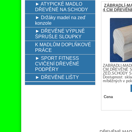
► ATYPICKÉ MADLO
ZÁBRADLÍ-MA
DŘEVĚNÉ NA SCHODY
4 CM DŘEVĚN
► Držáky madel na zeď
konzole
► DŘEVĚNÉ VÝPLNĚ
ŠPRUŠLE SLOUPKY
K MADLŮM DOPLŇKOVÉ
PRÁCE
► SPORT FITNESS
CVIČENÍ DŘEVĚNÉ
ZÁBRADLÍ-MADL
PODPĚRY
CM DŘEVĚNÉ S
ZEĎ,SCHODY S 
► DŘEVĚNÉ LIŠTY
Dostupnost:
skl
m/běžných v pol
Cena