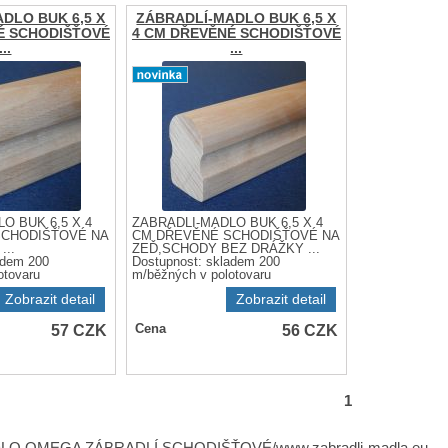
DLO BUK 6,5 X
ZÁBRADLÍ-MADLO BUK 6,5 X
É SCHODIŠŤOVÉ
4 CM DŘEVĚNÉ SCHODIŠŤOVÉ
...
...
O BUK 6,5 X 4
ZÁBRADLÍ-MADLO BUK 6,5 X 4
CHODIŠŤOVÉ NA
CM DŘEVĚNÉ SCHODIŠŤOVÉ NA
...
ZEĎ,SCHODY BEZ DRÁŽKY ...
adem 200
Dostupnost:
skladem 200
otovaru
m/běžných v polotovaru
Zobrazit detail
Zobrazit detail
57
CZK
56
CZK
Cena
1