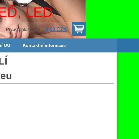
EĎ, LED
0,00 CZK
Počet položek: 0
ní OU
Kontaktní informace
LÍ
.eu