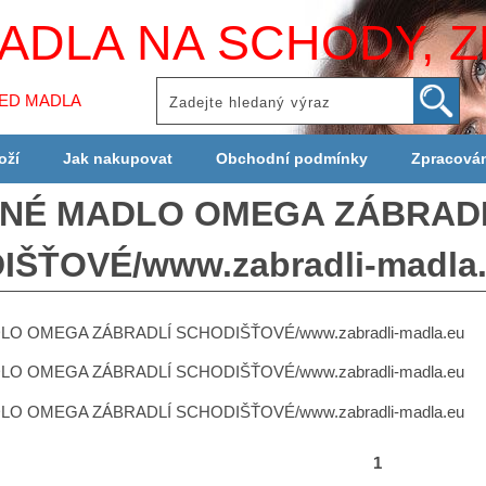
ADLA NA SCHODY, Z
LED MADLA
oží
Jak nakupovat
Obchodní podmínky
Zpracová
NÉ MADLO OMEGA ZÁBRAD
ŠŤOVÉ/www.zabradli-madla
O OMEGA ZÁBRADLÍ SCHODIŠŤOVÉ/www.zabradli-madla.eu
O OMEGA ZÁBRADLÍ SCHODIŠŤOVÉ/www.zabradli-madla.eu
O OMEGA ZÁBRADLÍ SCHODIŠŤOVÉ/www.zabradli-madla.eu
1