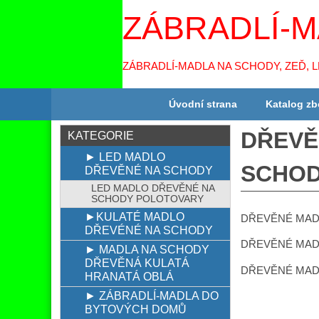
ZÁBRADLÍ-M
ZÁBRADLÍ-MADLA NA SCHODY, ZEĎ, 
Úvodní strana
Katalog zb
DŘEVĚ
KATEGORIE
► LED MADLO
SCHODI
DŘEVĚNÉ NA SCHODY
LED MADLO DŘEVĚNÉ NA
SCHODY POLOTOVARY
►KULATÉ MADLO
DŘEVĚNÉ MADL
DŘEVÉNÉ NA SCHODY
DŘEVĚNÉ MADL
► MADLA NA SCHODY
DŘEVĚNÁ KULATÁ
DŘEVĚNÉ MADL
HRANATÁ OBLÁ
► ZÁBRADLÍ-MADLA DO
BYTOVÝCH DOMŮ