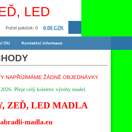
EĎ, LED
0,00 CZK
Počet položek: 0
ní OU
Kontaktní informace
CHODY
TY NAPŘÍJÍMÁME ŽÁDNÉ OBJEDNÁVKY.
 2026.
P
řeje celý kolektiv výroby madel.
, ZEĎ, LED MADLA
abradli-madla.eu