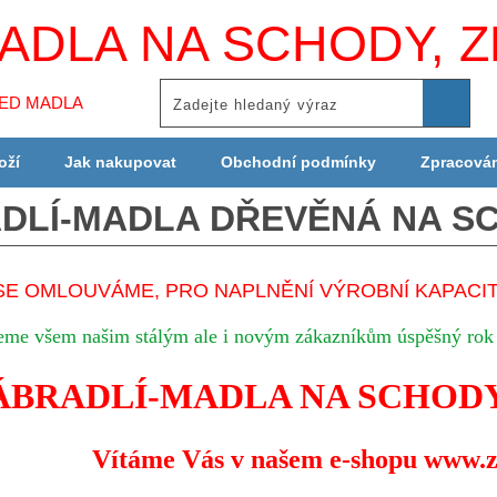
ADLA NA SCHODY, Z
LED MADLA
oží
Jak nakupovat
Obchodní podmínky
Zpracová
DLÍ-MADLA DŘEVĚNÁ NA S
SE OMLOUVÁME, PRO NAPLNĚNÍ VÝROBNÍ KAPACI
eme všem našim stálým ale i novým zákazníkům
úspěšný rok
ÁBRADLÍ-MADLA NA SCHODY
Vítáme Vás v našem e-shopu www.z