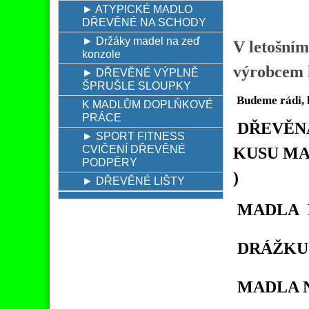
► ATYPICKÉ MADLO
DŘEVĚNÉ NA SCHODY
► Držáky madel na zeď
V letošním
konzole
výrobcem k
► DŘEVĚNÉ VÝPLNĚ
ŠPRUŠLE SLOUPKY
Budeme rádi, 
K MADLŮM DOPLŇKOVÉ
PRÁCE
DŘEVĚNÁ
► SPORT FITNESS
CVIČENÍ DŘEVĚNÉ
KUSU MA
PODPĚRY
)
► DŘEVĚNÉ LIŠTY
MADLA P
DRÁŽKU 
MADLA N