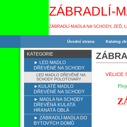
ZÁBRADLÍ-M
ZÁBRADLÍ-MADLA NA SCHODY, ZEĎ, 
Úvodní strana
Katalog zb
ZÁBRA
KATEGORIE
► LED MADLO
DŘEVĚNÉ NA SCHODY
VELICE 
LED MADLO DŘEVĚNÉ NA
SCHODY POLOTOVARY
Přej
►KULATÉ MADLO
DŘEVÉNÉ NA SCHODY
Z
► MADLA NA SCHODY
DŘEVĚNÁ KULATÁ
HRANATÁ OBLÁ
► ZÁBRADLÍ-MADLA DO
BYTOVÝCH DOMŮ