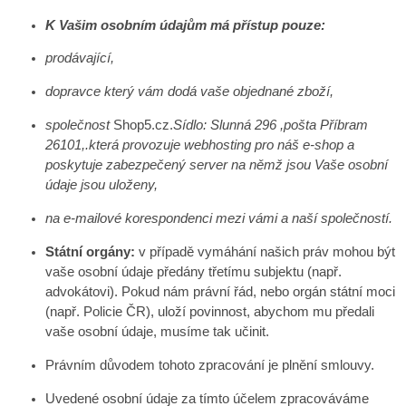
K Vašim osobním údajům má přístup pouze:
p
rodávající,
dopravce který vám dodá vaše objednané zboží,
společnost
Shop5.cz.
Sídlo: Slunná 296 ,pošta Příbram
26101,.která provozuje webhosting pro náš e-shop a
poskytuje zabezpečený server na němž jsou Vaše osobní
údaje
jsou
uloženy,
na e-mailové korespondenci mezi
vámi
a naší společností
.
Státní orgány:
v případě vymáhání našich práv mohou být
vaše osobní údaje předány třetímu subjektu (např.
advokátovi). Pokud nám právní řád, nebo orgán státní moci
(např. Policie ČR), uloží povinnost, abychom mu předali
vaše osobní údaje, musíme tak učinit.
Právním důvodem tohoto zpracování je plnění smlouvy.
Uvedené osobní údaje za tímto účelem zpracováváme