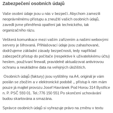
Zabezpečení osobních údajů
Vaše osobní údaje jsou u nás v bezpečí. Abychom zamezili
neoprávněnému přístupu a zneužití vašich osobních údajů,
zavedli jsme přiměřená opatření jak technického, tak
organizačního rázu.
Veškerá komunikace mezi vaším zařízením a našimi webovými
servery je šifrovaná. Přihlašovací údaje jsou zahashované,
dodrž
ujeme
základní zásady bezpečnosti, tedy například
zabezpečit přístup do počítače (respektive k uživatelskému účtu)
heslem, používa
ní
firewall, pravidelně aktualizovat antivirovou
ochranu a neuklád
me
data na veřejných úložištích.
Osobních údajů (faktury) jsou vytištěny na A4, originál je vám
poslán se zbožím
a v elektronické podobě
,, přístup k nim mám
pouze já majitel provozu Josef Havránek Pod Horou 314 Bystřice
n. P. PSČ 593 01. Tel.:776 150 551 Po skončení uchovávání
budou
skartována a smazána.
Správce osobních údajů si vyhrazuje právo
na změnu v textu