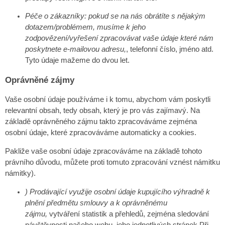
Péče o zákazníky: pokud se na nás obrátíte s nějakým
dotazem/problémem, musíme k jeho
zodpovězení/vyřešení zpracovávat vaše údaje
kte
r
é nám
poskytnete e-mailovou adresu,
, telefonní číslo, jméno atd.
Tyto údaje mažeme do dvou let.
Oprávněné zájmy
Vaše osobní údaje používáme i k tomu, abychom vám poskytli
relevantní obsah, tedy obsah, který je pro vás zajímavý. Na
základě oprávněného zájmu takto zpracováváme zejména
osobní údaje, které zpracováváme automaticky a cookies.
Pakliže vaše osobní údaje zpracováváme na základě tohoto
právního důvodu, můžete proti tomuto zpracování vznést námitku
námitky).
) Prodávající využije osobní údaje kupujícího výhradně k
plnění předmětu smlouvy
a k oprávněnému
zájmu,
vytváření statistik a přehledů, zejména sledování
návštěvnosti našeho webu, jeho jednotlivých stránek,Při