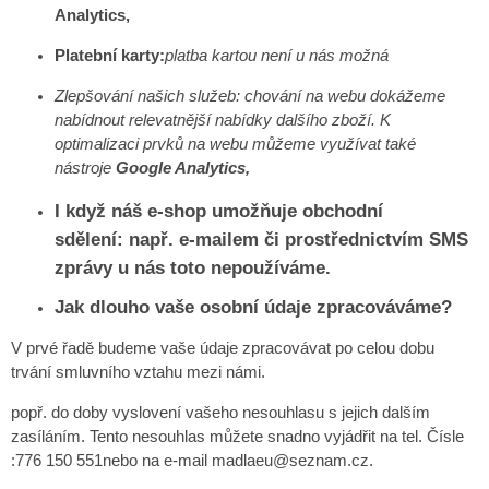
Analytics,
Platební karty:
platba kartou není u nás možná
Zlepšování našich služeb: chování na webu dokážeme
nabídnout relevatnější nabídky dalšího zboží. K
optimalizaci prvků na webu můžeme využívat také
nástroje
Google Analytics,
I když náš e-shop umožňuje o
bchodní
sdělení:
např. e-mailem či prostřednictvím SMS
zprávy
u nás
toto
nepoužívám
e.
Jak dlouho vaše osobní údaje zpracováváme?
V prvé řadě budeme vaše údaje zpracovávat po celou dobu
trvání smluvního vztahu mezi námi.
popř. do doby vyslovení vašeho nesouhlasu s jejich dalším
zasíláním. Tento nesouhlas můžete snadno vyjádřit na tel. Čísle
:
776 150 551nebo na e-mail madlaeu@seznam.cz.