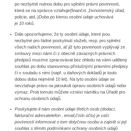
po
nezbytně nutnou dobu pro splnění právní povinnosti,
která se na správce vztahuje(finanční ,živnostenský úřad,
policie, atd..)
Doba po kterou osobní údaje uchovává
je
10
rok
ů
.
Dále upozorňujeme, že ty osobní údaje, které jso
u
nezbytné pro řádné poskytnutí služeb, resp. pro splnění
všech našich povinností, ať již tyto povinnosti vyplývají ze
smlouvy mezi námi či z obecně závazných právních
předpisů musíme zpracovávat bez ohledu na vámi udělený
souhlas po dobu stanovenou příslušnými právními předpisy
či v souladu s nimi (např. u daňových dokladů je touto
dobou doba nejméně 10 let). Na tyto osobní údaje se
nevztahuje právo na jakoukoli úpravu osobních údajů nebo
výmaz. Proti tomuto můžete vznést námitku na Úřadě pro
ochranu osobních údajů.
Poskytujete-li nám osobní údaje třetích osob
(dodací,
fakturační adresa
telefon , email,číslo účtu)
je vaší
povinností informovat o tom dotyčnou osobu a zajistit si její
souhlas s těmito podmínkami ochrany osobních údaj
ů