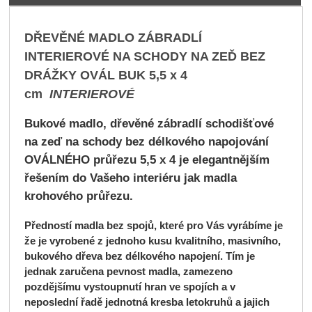
DŘEVĚNÉ MADLO ZÁBRADLÍ
INTERIEROVÉ NA SCHODY NA ZEĎ BEZ
DRÁŽKY
OVÁL BUK 5,5 x 4
cm
INTERIEROVÉ
Bukové madlo, dřevěné zábradlí schodišťové
na zeď na schody bez délkového napojování
OVÁLNÉHO
průřezu 5,5 x 4 je elegantnějším
řešením do Vašeho interiéru jak madla
krohového průřezu.
Předností madla bez spojů, které pro Vás vyrábíme je
že je vyrobené z jednoho kusu kvalitního, masivního,
bukového dřeva bez délkového napojení. Tím je
jednak zaručena pevnost madla, zamezeno
pozdějšímu vystoupnutí hran ve spojích a v
neposlední řadě jednotná kresba letokruhů a jajich