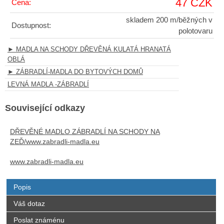
47 CZK
Cena:
skladem 200 m/běžných v
Dostupnost:
polotovaru
► MADLA NA SCHODY DŘEVĚNÁ KULATÁ HRANATÁ
OBLÁ
► ZÁBRADLÍ-MADLA DO BYTOVÝCH DOMŮ
LEVNÁ MADLA -ZÁBRADLÍ
Související odkazy
DŘEVĚNÉ MADLO ZÁBRADLÍ NA SCHODY NA
ZEĎ/www.zabradli-madla.eu
www.zabradli-madla.eu
Popis
Váš dotaz
Poslat známénu