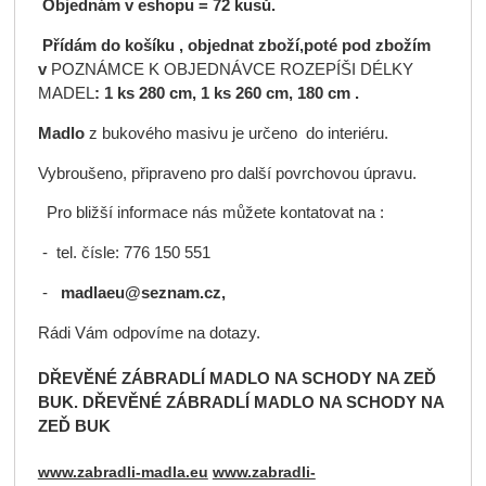
Objednám v eshopu =
72 kusů.
Přídám do košíku , objednat zboží,poté pod zbožím
v
POZNÁMCE K OBJEDNÁVCE ROZEPÍŠI DÉLKY
MADEL
: 1 ks 280 cm, 1 ks 260 cm, 180 cm .
Madlo
z bukového masivu je určeno do interiéru.
Vybroušeno, připraveno pro další povrchovou úpravu.
Pro bližší informace nás můžete kontatovat na :
- tel. čísle: 776 150 551
-
madlaeu@seznam.cz,
Rádi Vám odpovíme na dotazy.
DŘEVĚNÉ ZÁBRADLÍ MADLO NA SCHODY NA ZEĎ
BUK. DŘEVĚNÉ ZÁBRADLÍ MADLO NA SCHODY NA
ZEĎ BUK
www.zabradli-madla.eu
www.zabradli-