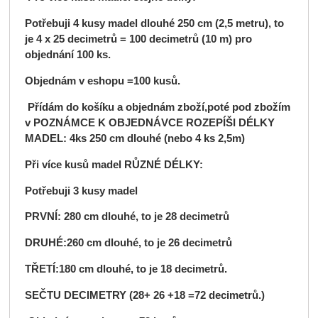
Potřebuji 4
kusy
madel
dlouhé 250
cm (2,5 metru), to
je 4 x 25
decimetrů
= 100 decimetrů (10 m) pro
objednání 100
ks.
Objednám v eshopu =100
kusů.
Přídám do košíku a objednám zboží,poté pod zbožím
v POZNÁMCE K OBJEDNÁVCE ROZEPÍŠI DÉLKY
MADEL:
4
ks 250
cm dlouhé (nebo
4
ks 2,5m)
Při více kusů madel RŮZNÉ DÉLKY:
Potřebuji 3 kusy madel
PRVNÍ: 280 cm dlouhé, to je 28
decimetrů
DRUHÉ:260 cm dlouhé, to je 26 decimetrů
TŘETÍ:180 cm dlouhé, to je 18 decimetrů.
SEČTU DECIMETRY (28+ 26 +18 =72 decimetrů.)