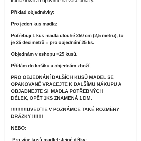
kontaktovat a odpovíme na Vaše dotazy.
Příklad objednávky:
Pro jeden kus madla:
Potřebuji 1 kus madla dlouhé 250
cm (2,5 metru), to
je 25
decimetrů
= pro objednání 25 ks.
Objednám v eshopu =25
kusů.
Přídám do košíku a objednám zboží.
PRO OBJEDNÁNÍ DALŠÍCH KUSŮ MADEL SE
OPAKOVANĚ VRACEJTE K DALŠÍMU NÁKUPU A
OBJADNEJTE SI MADLA
POTŘEBNÝCH
DÉLEK,
OPĚT 1KS ZNAMENÁ 1 DM.
!!!!!!!!!!UVED´TE V POZNÁMCE TAKÉ ROZMĚRY
DRÁZKY !!!!!!!
NEBO:
Pro více
kusů
madlel stejné délky: