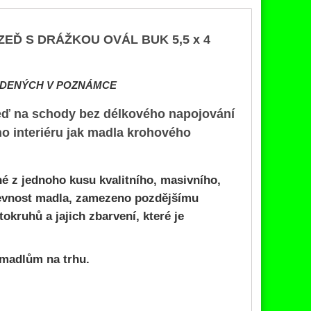
ZEĎ S DRÁŽKOU
OVÁL BUK 5,5 x 4
EDENÝCH V POZNÁMCE
zeď na schody bez délkového napojování
ho interiéru jak madla krohového
né z jednoho kusu kvalitního, masivního,
pevnost madla, zamezeno pozdějšímu
okruhů a jajich zbarvení, které je
madlům
na trhu.