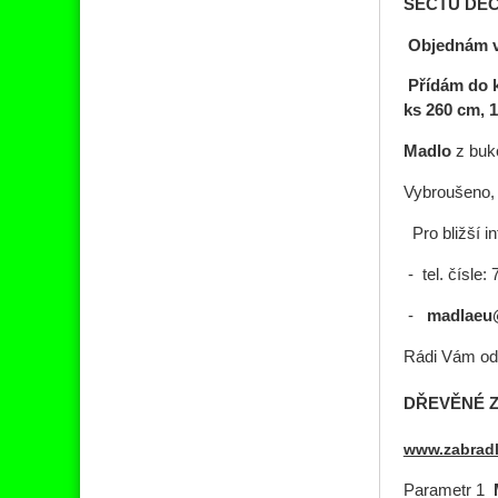
SEČTU DECI
Objednám v
Přídám do k
ks 260 cm, 1
Madlo
z buko
Vybroušeno, 
Pro bližší i
- tel. čísle:
-
madlaeu
Rádi Vám od
DŘEVĚNÉ Z
www.zabradl
Parametr 1