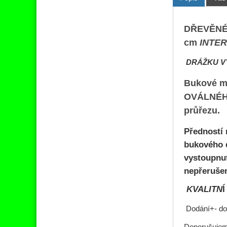
DŘEVĚNÉ
cm
INTE
DRÁŽKU V
Bukové ma
OVÁLNÉ
průřezu.
Předností 
bukového 
vystoupnut
nepřeruše
KVALITN
Dodání+- do