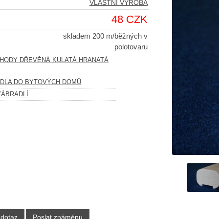
VLASTNÍ VÝROBA
48 CZK
skladem 200 m/běžných v
polotovaru
CHODY DŘEVĚNÁ KULATÁ HRANATÁ
ADLA DO BYTOVÝCH DOMŮ
ZÁBRADLÍ
 dotaz
Poslat známénu