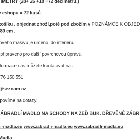
METRY (28+ 26 +18 =72 decimetrů.)
 eshopu =
72 kusů.
ošíku , objednat zboží,poté pod zbožím v
POZNÁMCE K OBJE
80 cm .
vého masivu je určeno do interiéru.
připraveno pro další povrchovou úpravu.
nformace nás můžete kontatovat na :
 776 150 551
@seznam.cz,
povíme na dotazy.
ÁBRADLÍ MADLO NA SCHODY NA ZEĎ BUK. DŘEVĚNÉ ZÁBR
i-madla.eu
www.zabradli-madla.eu
www.zabradli-madla.eu
Madla