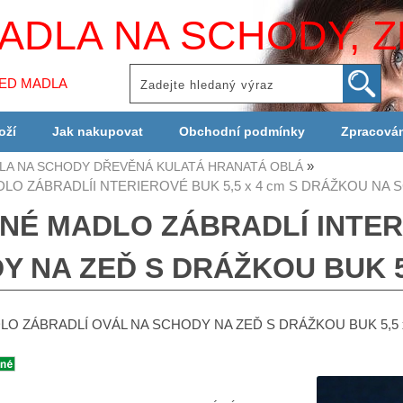
ADLA NA SCHODY, Z
LED MADLA
oží
Jak nakupovat
Obchodní podmínky
Zpracová
LA NA SCHODY DŘEVĚNÁ KULATÁ HRANATÁ OBLÁ
O ZÁBRADLÍI NTERIEROVÉ BUK 5,5 x 4 cm S DRÁŽKOU NA 
NÉ MADLO ZÁBRADLÍ INTER
Y NA ZEĎ S DRÁŽKOU BUK 5,
O ZÁBRADLÍ OVÁL NA SCHODY NA ZEĎ S DRÁŽKOU BUK 5,5 