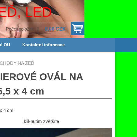
EĎ, LED
0,00 CZK
Počet položek: 0
ní OU
Kontaktní informace
SCHODY NA ZEĎ
IEROVÉ OVÁL NA
5 x 4 cm
x 4 cm
kliknutím zvětšíte