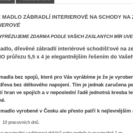
 MADLO ZÁBRADLÍ INTERIEROVÉ NA SCHODY NA 
RIEROVÉ
YFRÉZUJEME ZDARMA PODLE VAŠICH ZASLANÝCH MÍR UV
dlo, dřevěné zábradlí interiérové schodišťové na 
HO
průřezu 5,5 x 4 je elegantnějším řešením do Vaše
madla bez spojů, které pro Vás vyrábíme je že je vyrobe
dřeva bez délkového napojení. Tím je jednak zaručena 
í hran ve spojích a v neposlední řadě jednotná kresba let
né.
Í
madlo
vyrobené v Česku ale přesto patří k nejlevnějším
 10 pracovních dnů.