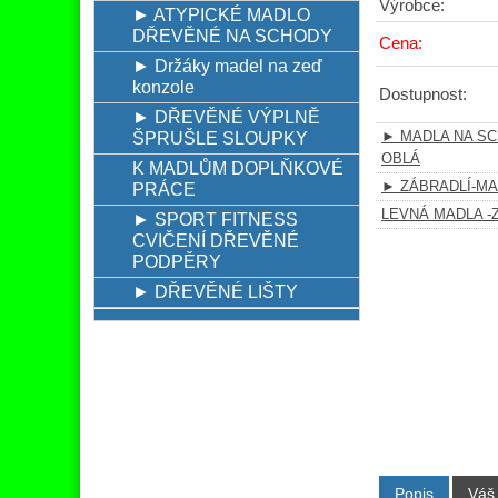
Výrobce:
► ATYPICKÉ MADLO
DŘEVĚNÉ NA SCHODY
Cena:
► Držáky madel na zeď
konzole
Dostupnost:
► DŘEVĚNÉ VÝPLNĚ
ŠPRUŠLE SLOUPKY
► MADLA NA S
OBLÁ
K MADLŮM DOPLŇKOVÉ
PRÁCE
► ZÁBRADLÍ-M
LEVNÁ MADLA -
► SPORT FITNESS
CVIČENÍ DŘEVĚNÉ
PODPĚRY
► DŘEVĚNÉ LIŠTY
Popis
Váš