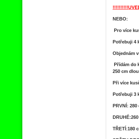
!!!!!!!!!!
NEBO:
Pro více
ku
Potřebuji 4
Objednám v
Přídám do 
250
cm dlou
Při více k
Potřebuji 3
PRVNÍ: 280 
DRUHÉ:260 c
TŘETÍ:180 c