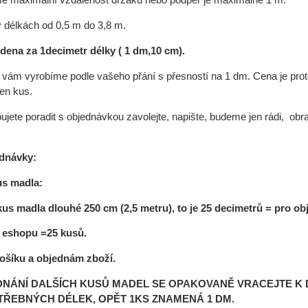
e maximální vzdálenost držáků nebo podpěr je maximálně 1 m.
délkách od 0,5 m do 3,8 m.
dena za 1decimetr délky ( 1 dm,10 cm).
vám vyrobíme podle vašeho přání s přesností na 1 dm. Cena je prot
en kus.
ujete poradit s objednávkou zavolejte, napište, budeme jen rádi, 
ednávky:
us madla:
 kus madla dlouhé 250
cm (2,5 metru), to je 25
decimetrů
= pro ob
 eshopu =25
kusů.
ošíku a objednám zboží.
NÁNÍ DALŠÍCH KUSŮ MADEL SE OPAKOVANĚ VRACEJTE K 
TŘEBNÝCH DÉLEK,
OPĚT 1KS ZNAMENÁ 1 DM.