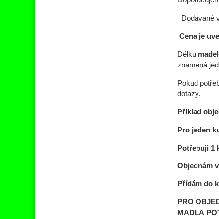
Doporučujem
Dodávané v 
Cena je uve
Délku
madel
znamená jed
Pokud potřeb
dotazy
.
Příklad obj
Pro jeden k
Potřebuji 1
Objednám v
Přídám do k
PRO OBJED
MADLA
PO