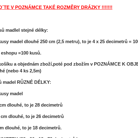
UVED´TE V POZNÁMCE TAKÉ ROZMĚRY DRÁZKY !!!!!!!
sů
madlel stejné délky:
kusy
madel
dlouhé 250
cm (2,5 metru), to je 4 x 25
decimetrů
= 10
 eshopu =100
kusů.
košíku a objednám zboží,poté pod zbožím v
POZNÁMCE K OBJE
hé (nebo
4
ks 2,5m)
usů madel RŮZNÉ DÉLKY:
 kusy madel
cm dlouhé, to je 28
decimetrů
m dlouhé, to je 26 decimetrů
m dlouhé, to je 18 decimetrů.