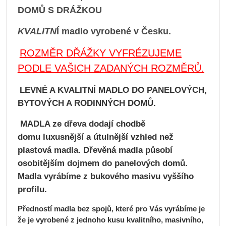
DOMŮ S DRÁŽKOU
KVALITN
Í madlo vyrobené v Česku.
ROZMĚR DŘÁŽKY VYFRÉZUJEME
PODLE VAŠICH ZADANÝCH ROZMĚRŮ.
LEVNÉ A KVALITNÍ MADLO DO PANELOVÝCH,
BYTOVÝCH A RODINNÝCH DOMŮ.
MADLA ze dřeva dodají chodbě
domu
luxusnější
a
útulnější vzhled
než
plastová madla. Dřevěná madla působí
osobitějším dojmem do panelových domů.
Madla vyrábíme z bukového masivu vyššího
profilu.
Předností madla bez spojů, které pro Vás vyrábíme je
že je vyrobené z jednoho kusu kvalitního, masivního,