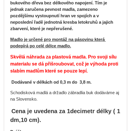
bukového dřeva bez délkového napojení. Tím je
jednak zaručena pevnost madla, zamezeno
pozdějšímu vystoupnutí hran ve spojích a v
neposlední řadě jednotná kresba letokruhů a jajich
zbarvení, které je nepřerušené.
Madlo je určené pro montáž na pásovinu která
podepírá po celé délce madlo.
Skvělá náhrada za plastová madla. Pro svoji sílu
materialu se dá přišroubovat, což je výhoda proti
slabím madlům které se pouze lepí.
Dodávané v délkách od 0,3 m do 3,8 m.
Schodisková madlá a držadlo zábradlia buk dodáváme aj
na Slovensko.
Cena je uvedena za 1decimetr délky ( 1
dm,10 cm).