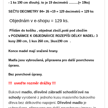
- 1 ks
1
9
0 cm dlouh
ý
, to je 1
9
decimetrů …..….
(= 19ks)
SEČTU DECIMETRY
84
+ 26 +1
9
=
129
decimetrů
= 129 ks
Objednám v e-shopu =
129
ks.
Přídám do košíku , objednat zboží,poté pod zbožím
v
POZNÁMCE K OBJEDNÁVCE
ROZEPÍŠI DÉLKY MADEL:
3
kusy 280 cm, 1 kus 260 cm, 1kus1
9
0 cm
.
Konce
madel
mají sražené hrany.
Madla jsou vybroušená, připravena pro další povrchovou
ůpravu.
Bez povrchové úpravy.
!!! uveďte rozměr drážky !!!
Bukové
madlo, dřevěné zábradlí schodišťové na
schody
vyrobené z jednoho kusu masivního bukového
dřeva bez délkového napojení.
Dřevěné madlo
je
vybroušeno, připraveno pro další povrchovou úpravu, je