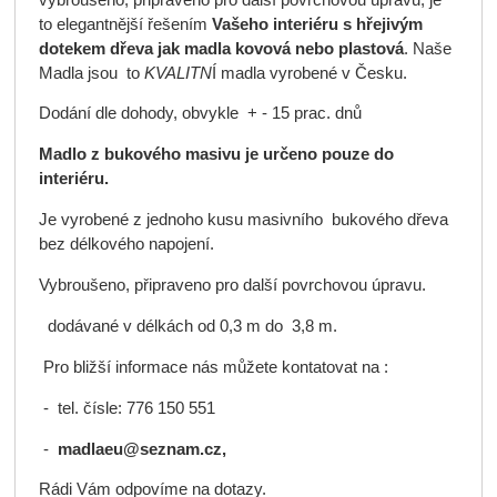
to elegantnější řešením
Vašeho interiéru s hřejivým
dotekem dřeva jak madla kovová nebo plastová
. Naše
Madla jsou to
KVALITN
Í madla vyrobené v Česku.
Dodání dle dohody, obvykle + - 15 prac. dnů
Madlo z bukového masivu je určeno pouze do
interiéru.
Je vyrobené z jednoho kusu masivního bukového dřeva
bez délkového napojení.
Vybroušeno, připraveno pro další povrchovou úpravu.
dodávané v délkách od 0,3 m do 3,8 m.
Pro bližší informace nás můžete kontatovat na :
- tel. čísle: 776 150 551
-
madlaeu@seznam.cz,
Rádi Vám odpovíme na dotazy.