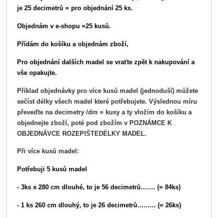
je 25 decimetrů = pro objednání 25 ks.
Objednám v e-shopu =25 kusů.
Přídám do košíku a objednám zboží,
Pro objednání dalších madel se vraťte zpět k nakupování a
vše opakujte.
Příklad objednávky p
ro více
kusů
madel
(jednoduší) můžete
sečíst délky všech madel které potřebujete.
Výslednou míru
převeďte na decimetry /dm = kusy a ty vložím do košíku a
objedn
ejte
zboží, poté pod zbožím v POZNÁMCE K
OBJEDNÁVCE ROZEPIŠTE
DÉLKY MADEL.
Při více kusů madel:
Potřebuji
5
kus
ů
madel
-
3ks
x
280 cm dlouhé, to je
56
decimetrů…….
(=
84
ks)
- 1 ks
260 cm dlouh
ý
, to je 26 decimetrů…..….
(= 26ks)