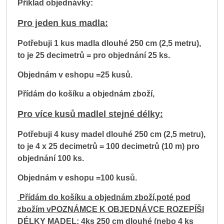
Příklad objednávky:
Pro jeden kus madla:
Potřebuji 1 kus madla dlouhé 250
cm (2,5 metru),
to je 25
decimetrů
= pro objednání 25 ks.
Objednám v eshopu =25
kusů.
Přídám do košíku a objednám zboží,
Pro více
kusů
madlel stejné délky:
Potřebuji 4
kusy
madel
dlouhé 250
cm (2,5 metru),
to je 4 x 25
decimetrů
= 100 decimetrů (10 m) pro
objednání 100
ks.
Objednám v eshopu =100
kusů.
Přídám do košíku a objednám zboží,poté pod
zbožím vPOZNÁMCE K OBJEDNÁVCE ROZEPÍŠI
DÉLKY MADEL:
4
ks 250
cm dlouhé (nebo
4
ks