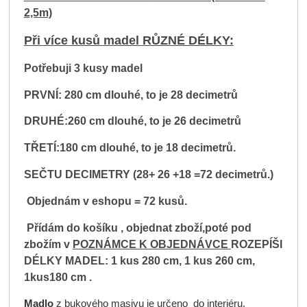
2,5m)
Při více kusů madel RŮZNÉ DÉLKY:
Potřebuji 3 kusy madel
PRVNÍ: 280 cm dlouhé, to je 28
decimetrů
DRUHÉ:260 cm dlouhé, to je 26 decimetrů
TŘETÍ:180 cm dlouhé, to je 18 decimetrů.
SEČTU DECIMETRY (28+ 26 +18 =72 decimetrů.)
Objednám v eshopu =
72 kusů.
Přídám do košíku , objednat zboží,poté pod
zbožím v
POZNÁMCE K OBJEDNÁVCE
ROZEPÍŠI
DÉLKY MADEL:
1 kus 280 cm, 1 kus 260 cm,
1kus180 cm .
Madlo
z bukového masivu je určeno do interiéru.