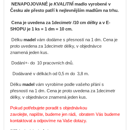
NENAPOJOVANÉ
je
KVALITN
Í
madlo
vyrobené v
Česku ale přesto patří k nejlevnějším
madlům
na trhu.
Cena je uvedena za 1decimetr /10 cm délky a v E-
SHOPU je 1 ks = 1 dm = 10 cm.
Délku
madel
vám dodáme s přesností na 1 dm. Cena je
proto uvedena za 1decimetr délky, v objednávce
znamená jeden kus.
Dodání+- do 10 pracovních dnů.
Dodávané v délkách od 0,5 m do 3,8 m.
Délku
madel
vám vyrobíme podle vašeho přání s
přesností na 1 dm. Cena je proto uvedena za 1decimetr
délky, v objednávce znamená jeden kus.
Pokud potřebujete poradit s objednávkou
zavolejte, napište, budeme jen rádi, obratem Vás budeme
kontaktovat a odpovíme na Vaše dotazy.